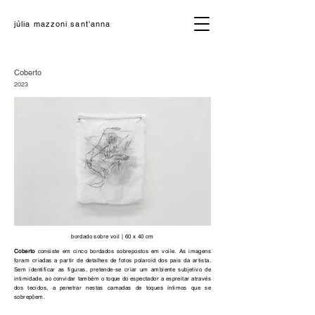
júlia mazzoni sant'anna
Coberto
2023
bordado sobre voil | 60 x 40 cm
Coberto
consiste em cinco bordados sobrepostos em voile. As imagens
foram criadas a partir de detalhes de fotos polaroid dos pais da artista.
Sem identificar as figuras, pretende-se criar um ambiente subjetivo de
intimidade, ao convidar também o toque do espectador a espreitar através
dos tecidos, a penetrar nestas camadas de toques íntimos que se
sobrepõem.​