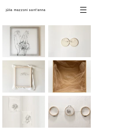
júlia mazzoni sant'anna