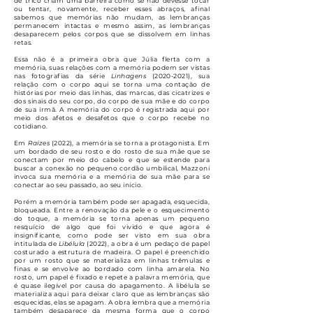
de tricô criam uma barreira como se não devesse tocar
ou tentar, novamente, receber esses abraços, afinal
sabemos que memórias não mudam, as lembranças
permanecem intactas e mesmo assim, as lembranças
desaparecem pelos corpos que se dissolvem em linhas
retas.
Essa não é a primeira obra que Júlia flerta com a
memória, suas relações com a memória podem ser vistas
nas fotografias da série
Linhagens
(2020-2021)
, sua
relação com o corpo aqui se torna uma contação de
histórias por meio das linhas, das marcas, das cicatrizes e
dos sinais do seu corpo, do corpo de sua mãe e do corpo
de sua irmã. A memória do corpo é registrada aqui por
meio dos afetos e desafetos que o corpo recebe no
cotidiano.
Em
Raízes
(2022), a memória se torna a protagonista. Em
um bordado de seu rosto e do rosto de sua mãe que se
conectam por meio do cabelo e que se estende para
buscar a conexão no pequeno cordão umbilical, Mazzoni
invoca sua memória e a memória de sua mãe para se
conectar ao seu passado, ao seu início.
Porém a memória também pode ser apagada, esquecida,
bloqueada. Entre a renovação da pele e o esquecimento
do toque, a memória se torna apenas um pequeno
resquício de algo que foi vivido e que agora é
insignificante, como pode ser visto em sua obra
intitulada de
Libélula
(2022), a obra é um pedaço de papel
costurado a estrutura de madeira. O papel é preenchido
por um rosto que se materializa em linhas trêmulas e
finas e se envolve ao bordado com linha amarela. No
rosto, um papel é fixado e repete a palavra memória, que
é quase ilegível por causa do apagamento. A libélula se
materializa aqui para deixar claro que as lembranças são
esquecidas, elas se apagam. A obra lembra que a memória
também desaparece da mesma forma que o corpo