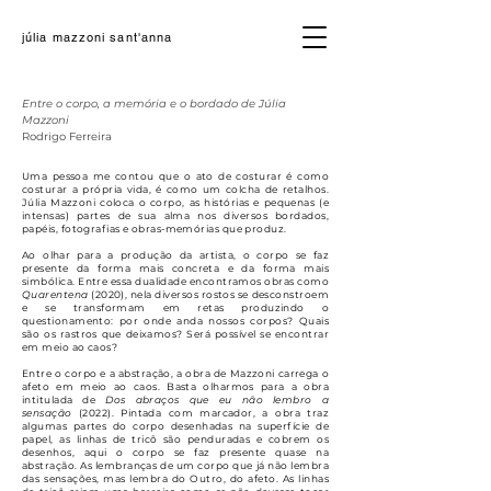
júlia mazzoni sant'anna
Entre o corpo, a memória e o bordado de Júlia
Mazzoni
Rodrigo Ferreira
Uma pessoa me contou que o ato de costurar é como
costurar a própria vida, é como um colcha de retalhos.
Júlia Mazzoni coloca o corpo, as histórias e pequenas (e
intensas) partes de sua alma nos diversos bordados,
papéis, fotografias e obras-memórias que produz.
Ao olhar para a produção da artista, o corpo se faz
presente da forma mais concreta e da forma mais
simbólica. Entre essa dualidade encontramos obras como
Quarentena
(2020), nela diversos rostos se desconstroem
e se transformam em retas produzindo o
questionamento: por onde anda nossos corpos? Quais
são os rastros que deixamos? Será possível se encontrar
em meio ao caos?
Entre o corpo e a abstração, a obra de Mazzoni carrega o
afeto em meio ao caos. Basta olharmos para a obra
intitulada de
Dos abraços que eu não lembro a
sensação
(2022). Pintada com marcador, a obra traz
algumas partes do corpo desenhadas na superfície de
papel, as linhas de tricô são penduradas e cobrem os
desenhos, aqui o corpo se faz presente quase na
abstração. As lembranças de um corpo que já não lembra
das sensações, mas lembra do Outro, do afeto. As linhas